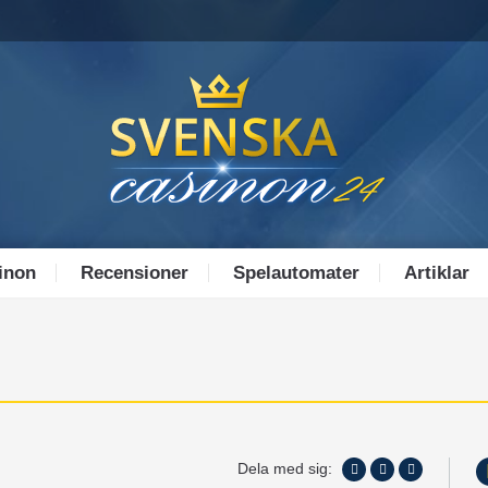
inon
Recensioner
Spelautomater
Artiklar
Dela med sig: