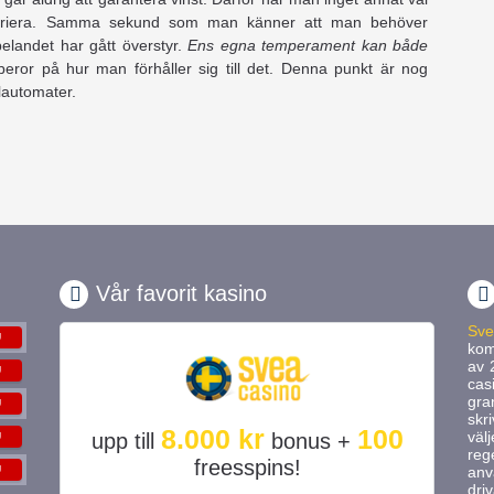
variera. Samma sekund som man känner att man behöver
elandet har gått överstyr.
Ens egna temperament kan både
beror på hur man förhåller sig till det. Denna punkt är nog
lautomater.
Vår favorit kasino
Sve
U
kom
av 
U
cas
gra
U
skr
8.000 kr
100
väl
upp till
bonus +
U
reg
freesspins!
U
anv
driv