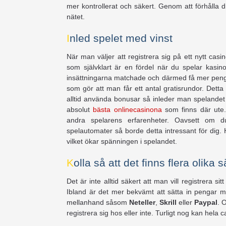
mer kontrollerat och säkert. Genom att förhålla d
nätet.
I
nled spelet med vinst
När man väljer att registrera sig på ett nytt ca
som självklart är en fördel när du spelar kasino
insättningarna matchade och därmed få mer penga
som gör att man får ett antal gratisrundor. Dett
alltid använda bonusar så inleder man spelandet m
absolut
bästa onlinecasinona
som finns där ute.
andra spelarens erfarenheter. Oavsett om du 
spelautomater så borde detta intressant för dig.
vilket ökar spänningen i spelandet.
K
olla så att det finns flera olika 
Det är inte alltid säkert att man vill registrera si
Ibland är det mer bekvämt att sätta in pengar me
mellanhand såsom
Neteller
,
Skrill
eller
Paypal
. 
registrera sig hos eller inte. Turligt nog kan hela 