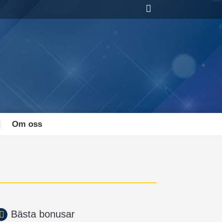
Om oss
Bästa bonusar