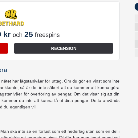
 kr
25
och
freespins
RECENSION
bra
 nätet har lägstanivåer för uttag. Om du gör en vinst som inte
t bankkonto, så är det inte säkert att du kommer att kunna göra
ägstanivåer för överföring av pengar. Om det visar sig att din
 så kommer du inte att kunna få ut dina pengar. Detta används
d du egentligen vill.
 Man ska inte se en förlust som ett nederlag utan som en del i
t går aldrig att garantera vinst. Därför har man inget annat val