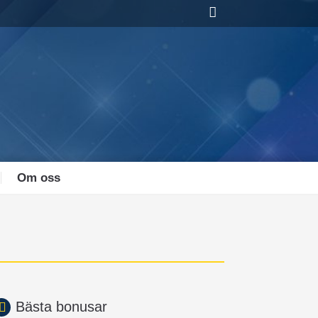
Om oss
Bästa bonusar