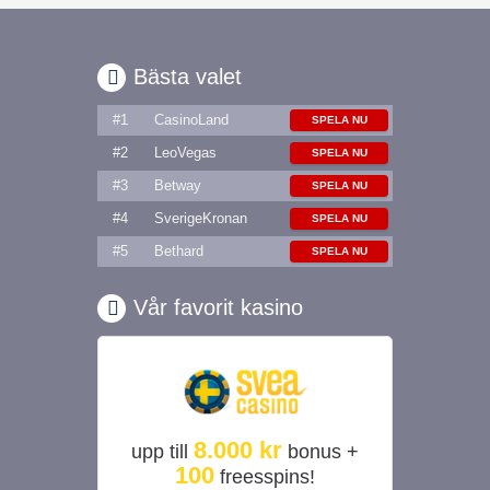
Bästa valet
#1
CasinoLand
SPELA NU
#2
LeoVegas
SPELA NU
#3
Betway
SPELA NU
#4
SverigeKronan
SPELA NU
#5
Bethard
SPELA NU
Vår favorit kasino
8.000 kr
upp till
bonus +
100
freesspins!