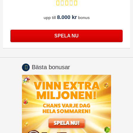
8.000 kr
upp till
bonus
SPELA NU
Bästa bonusar