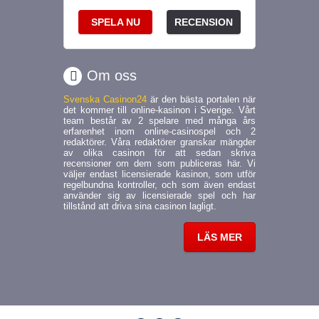
SPELA NU
RECENSION
Om oss
Svenska Casinon24
är den bästa portalen när
det kommer till online-kasinon i Sverige. Vårt
team består av 2 spelare med många års
erfarenhet inom online-casinospel och 2
redaktörer. Våra redaktörer granskar mängder
av olika casinon för att sedan skriva
recensioner om dem som publiceras här. Vi
väljer endast licensierade kasinon, som utför
regelbundna kontroller, och som även endast
använder sig av licensierade spel och har
tillstånd att driva sina casinon lagligt.
LÄS MER