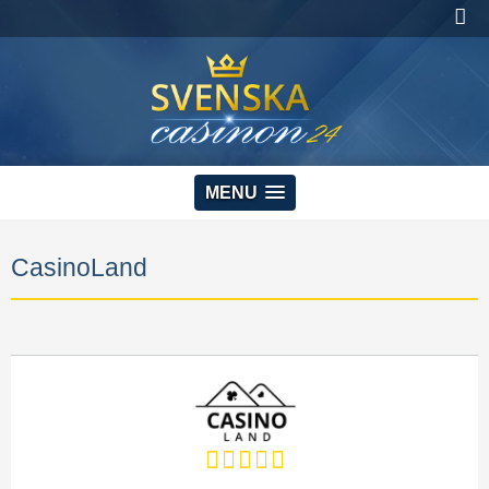
MENU
CasinoLand