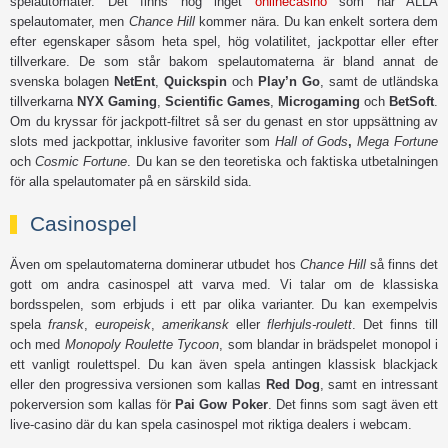
spelautomater. Det finns nog inget
onlinecasino
som har ALLA
spelautomater, men
Chance Hill
kommer nära. Du kan enkelt sortera dem
efter egenskaper såsom heta spel, hög volatilitet, jackpottar eller efter
tillverkare. De som står bakom spelautomaterna är bland annat de
svenska bolagen
NetEnt
,
Quickspin
och
Play’n Go
, samt de utländska
tillverkarna
NYX Gaming
,
Scientific Games
,
Microgaming
och
BetSoft
.
Om du kryssar för jackpott-filtret så ser du genast en stor uppsättning av
slots med jackpottar, inklusive favoriter som
Hall of Gods
,
Mega Fortune
och
Cosmic Fortune
. Du kan se den teoretiska och faktiska utbetalningen
för alla spelautomater på en särskild sida.
Casinospel
Även om spelautomaterna dominerar utbudet hos
Chance Hill
så finns det
gott om andra casinospel att varva med. Vi talar om de klassiska
bordsspelen, som erbjuds i ett par olika varianter. Du kan exempelvis
spela
fransk
,
europeisk
,
amerikansk
eller
flerhjuls-roulett
. Det finns till
och med
Monopoly Roulette Tycoon
, som blandar in brädspelet monopol i
ett vanligt roulettspel. Du kan även spela antingen klassisk blackjack
eller den progressiva versionen som kallas
Red Dog
, samt en intressant
pokerversion som kallas för
Pai Gow Poker
. Det finns som sagt även ett
live-casino där du kan spela casinospel mot riktiga dealers i webcam.