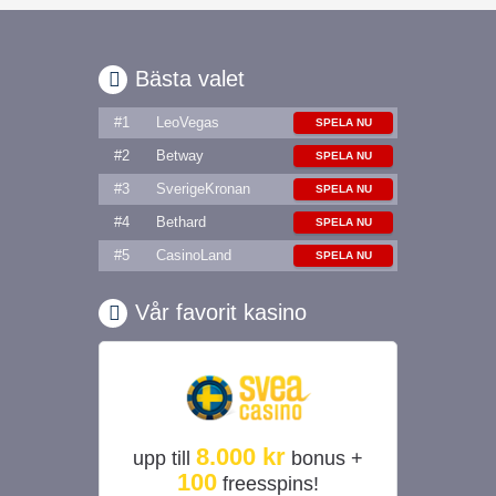
Bästa valet
#1
LeoVegas
SPELA NU
#2
Betway
SPELA NU
#3
SverigeKronan
SPELA NU
#4
Bethard
SPELA NU
#5
CasinoLand
SPELA NU
Vår favorit kasino
8.000 kr
upp till
bonus +
100
freesspins!