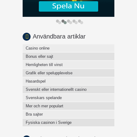
Användbara artiklar
Casino online
Bonus eller sajt
Hemligheten till vinst
Grafik eller spelupplevelse
Hasardspel
Svenskt eller internationellt casino
Svenskars spelande
Mer och mer populart
Bra sajter
Fysiska casinon i Sverige