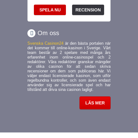
SPELA NU
RECENSION
Om oss
Svenska Casinon24
är den bästa portalen när
det kommer till online-kasinon i Sverige. Vårt
team består av 2 spelare med många års
erfarenhet inom online-casinospel och 2
redaktörer. Våra redaktörer granskar mängder
av olika casinon för att sedan skriva
recensioner om dem som publiceras här. Vi
väljer endast licensierade kasinon, som utför
regelbundna kontroller, och som även endast
använder sig av licensierade spel och har
tillstånd att driva sina casinon lagligt.
LÄS MER