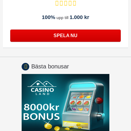
100%
1.000 kr
upp till
SPELA NU
Bästa bonusar