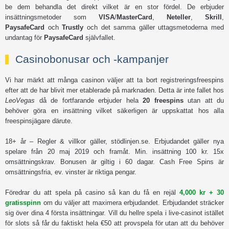
be dem behandla det direkt vilket är en stor fördel. De erbjuder
insättningsmetoder som
VISA
/
MasterCard
,
Neteller
,
Skrill
,
PaysafeCard
och
Trustly
och det samma gäller uttagsmetoderna med
undantag för
PaysafeCard
självfallet.
Casinobonusar och -kampanjer
Vi har märkt att många casinon väljer att ta bort registreringsfreespins
efter att de har blivit mer etablerade på marknaden. Detta är inte fallet hos
LeoVegas
då de fortfarande erbjuder hela
20 freespins
utan att du
behöver göra en insättning vilket säkerligen är uppskattat hos alla
freespinsjägare därute.
18+ år – Regler & villkor gäller, stödlinjen.se. Erbjudandet gäller nya
spelare från 20 maj 2019 och framåt. Min. insättning 100 kr. 15x
omsättningskrav. Bonusen är giltig i 60 dagar. Cash Free Spins är
omsättningsfria, ev. vinster är riktiga pengar.
Föredrar du att spela på casino så kan du få en rejäl
4,000 kr + 30
gratisspinn
om du väljer att maximera erbjudandet. Erbjudandet sträcker
sig över dina 4 första insättningar. Vill du hellre spela i live-casinot istället
för slots så får du faktiskt hela €50 att provspela för utan att du behöver