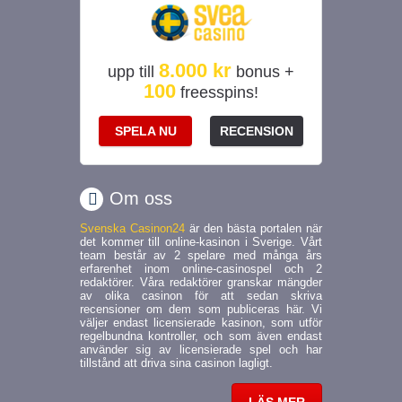
8.000 kr
upp till
bonus +
100
freesspins!
SPELA NU
RECENSION
Om oss
Svenska Casinon24
är den bästa portalen när
det kommer till online-kasinon i Sverige. Vårt
team består av 2 spelare med många års
erfarenhet inom online-casinospel och 2
redaktörer. Våra redaktörer granskar mängder
av olika casinon för att sedan skriva
recensioner om dem som publiceras här. Vi
väljer endast licensierade kasinon, som utför
regelbundna kontroller, och som även endast
använder sig av licensierade spel och har
tillstånd att driva sina casinon lagligt.