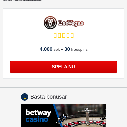
4.000
30
sek +
freespins
SPELA NU
Bästa bonusar